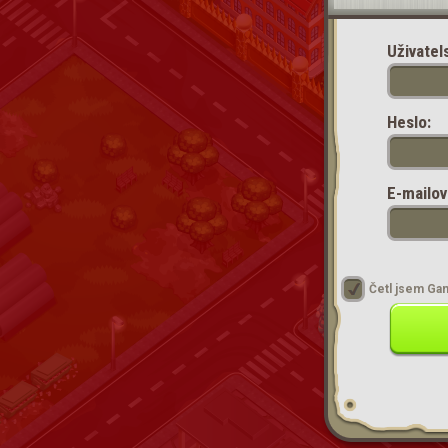
Uživatel
Heslo:
E-mailov
Četl jsem Ga