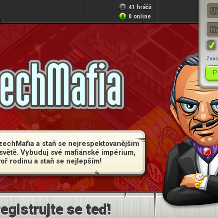
41 hráčů
0 online
Zapo
zechMafia a staň se nejrespektovanějším
světě. Vybuduj své mafiánské impérium,
voř rodinu a staň se nejlepším!
egistrujte se teď!