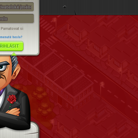
PŘIHLÁSIT
Pamatovat si
menuté heslo?