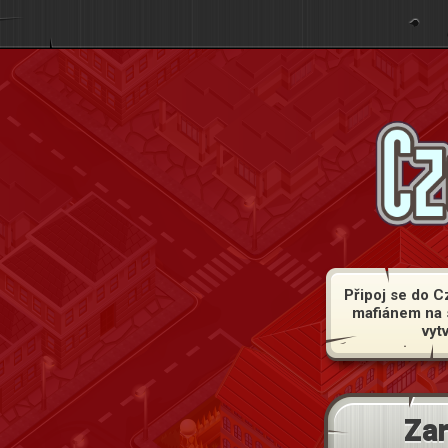
Připoj se do C
mafiánem na 
vyt
Zar