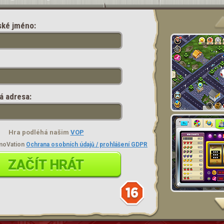
ské jméno:
á adresa:
Hra podléhá našim
VOP
moVation
Ochrana osobních údajů / prohlášení GDPR
ZAČÍT HRÁT